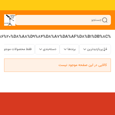
جستجو
%D9%BE%D8%A7%DB%8C%D9%87%20%D9%85%DB%8C%DA%A9%D8%B1%D9%81%D9%88%D9%86%20%D8%A8%D9%84%D8%A7%DA%AF%D8%B1%DB%8C
پربازدیدترین
برندها
دسته‌بندی
فقط محصولات موجود
کالایی در این صفحه موجود نیست