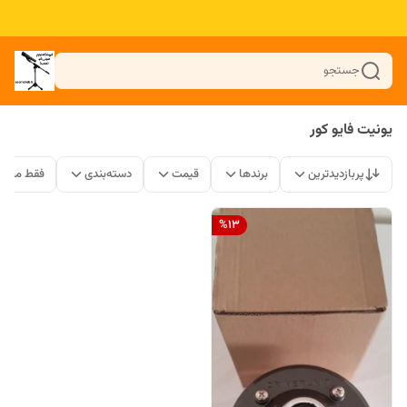
جستجو
یونیت فایو کور
پربازدیدترین
برندها
قیمت
دسته‌بندی
فقط محصو
%
13