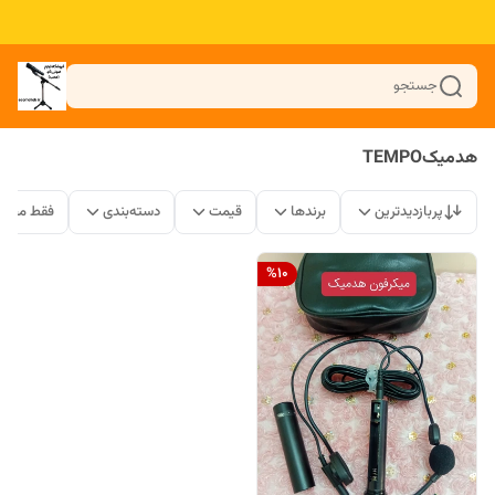
جستجو
هدمیکTEMPO
پربازدیدترین
برندها
قیمت
دسته‌بندی
فقط محصو
%
10