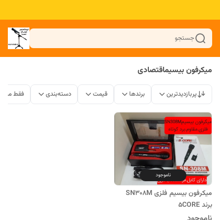
جستجو
میکرفون بیسیماقتصادی
پربازدیدترین
برندها
قیمت
دسته‌بندی
فقط محصو
ناموجود
میکرفون بیسیم فلزی SN308M
برند 5CORE
ناموجود