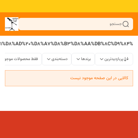
جستجو
%D9%BE%D8%A7%DB%8C%D9%87%20%D9%85%DB%8C%DA%A9%D8%B1%D9%81%D9%88%D9%86%20%D8%B7%D8%B1%D8%AD%20%D8%A7%D8%B3%D8%AA%DB%8C%D9%84
پربازدیدترین
برندها
دسته‌بندی
فقط محصولات موجود
کالایی در این صفحه موجود نیست