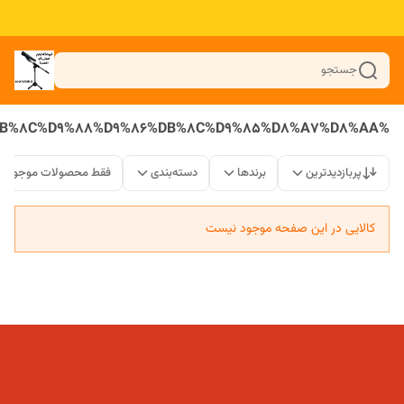
جستجو
%D8%B3%D9%87%20%D9%BE%D8%A7%DB%8C%D9%87%20%D8%AF%D9%88%D8%B1%D8%A8%DB%8C%D9%86%20%DB%8C%D9%88%D9%86%DB%8C%D9%85%D8%A7%D8%AA
پربازدیدترین
برندها
دسته‌بندی
فقط محصولات موجود
کالایی در این صفحه موجود نیست