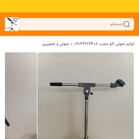
جستجو
لوازم صوتی اکو محب 09044127408
صوتی و تصویری