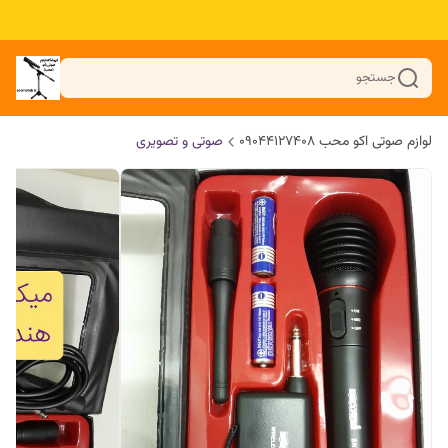
جستجو
لوازم صوتی اکو محب 09044127408
صوتی و تصویری