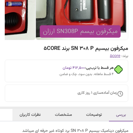
میکرفون بیسیم SN 308 P برند 5CORE
برند:
5core
هر قسط با ترب‌پی:
۴۱۲٬۵۰۰
تومان
۴ قسط ماهانه. بدون سود، چک و ضامن.
زمان آماده‌سازی
1
روز کاری
بررسی
توضیحات
مشخصات
نظرات کاربران
میکرفون دینامیک بیسیم SN 308 P برد کوتاه غیر حرفه ای میباشد