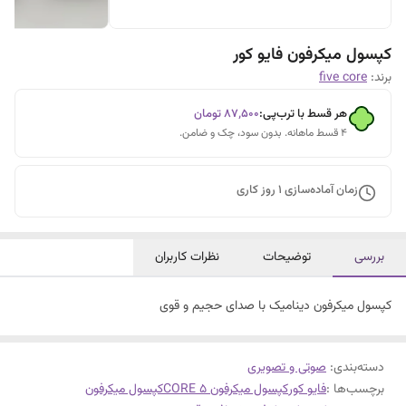
کپسول میکرفون فایو کور
برند:
five core
هر قسط با ترب‌پی:
۸۷٬۵۰۰
تومان
۴ قسط ماهانه. بدون سود، چک و ضامن.
زمان آماده‌سازی
1
روز کاری
بررسی
توضیحات
نظرات کاربران
کپسول میکرفون دینامیک با صدای حجیم و قوی
دسته‌بندی
:
صوتی و تصویری
برچسب‌ها :
فایو کور
کپسول میکرفون 5 CORE
کپسول میکرفون