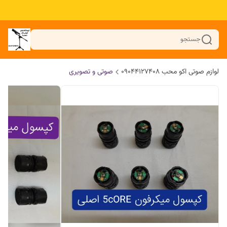
جستجو
لوازم صوتی اکو محب 09044127408
صوتی و تصویری