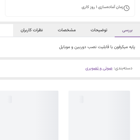
زمان آماده‌سازی
1
روز کاری
بررسی
توضیحات
مشخصات
نظرات کاربران
پایه میکرفون با قابلیت نصب دوربین و موبایل
دسته‌بندی
:
صوتی و تصویری