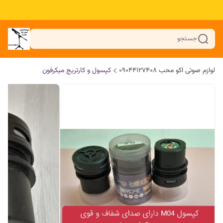
جستجو
لوازم صوتی اکو محب 09044127408
کپسول و کارتریج میکرفون