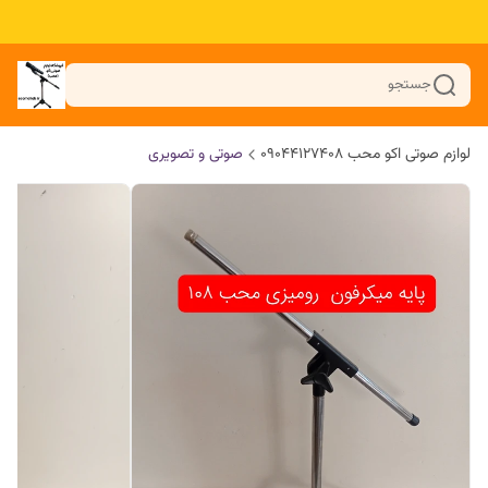
جستجو
لوازم صوتی اکو محب 09044127408
صوتی و تصویری