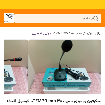
جستجو
لوازم صوتی اکو محب 09044127408
صوتی و تصویری
میکرفون رومیزی تمپو TEMPO tmp 380با کپسول اضافه