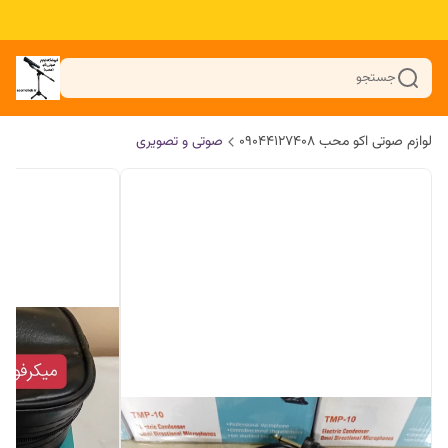
جستجو
لوازم صوتی اکو محب 09044127408
صوتی و تصویری