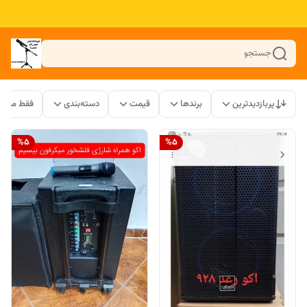
جستجو
پربازدیدترین
برندها
قیمت
دسته‌بندی
فقط محصو
%
5
%
5